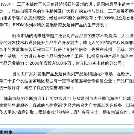
1995年，工厂本部位于长三角经济活跃的常州武进，是国内最早申请生
之一，凭借自强不息的奋斗精神及广大客户的支持与信任，工厂发展不断
力服务于客户的思想理念，经过4年不断的创新改革；于1999年成立股
等CR、EPDM系列材料的发泡研究及延伸产品的生产开发；
随着市场的需求越来越广泛及对产品品质的要求不断提高，大业腾
品的研发技术和逐步提升产品生产开发能力，腾飞人的团结精神和风雨兼
余年的发展和辛苦历程为工厂取得了良好的信誉；先后在苏州、无锡、常
生产基地；全力进行各类产品的发泡生产工序，以提高各种产品的综合生
产品开发能力；
2006年底投入500多万，建立以业务主体的分公司；
目前工厂系列发泡产品及延伸系列产品远销国内外市场，在欧洲、
等二十多个发达国家地区都占有一定市场范围与合作销售企业；产品广泛
的一致好评，树立了良好的信誉与口碑；
随着市场的不断提升工厂将继续以
“江苏省常州市大业腾飞海绵厂始建
满意的售后服务、真诚的合作意识”为经营宗旨为广大新老客户服务，以
飞人更以“锐意进取，团结奉献”的精神，愿与各界人士、朋友精诚合作，共
司档案