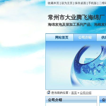
收藏本页
|
设为主页
|
保存桌面
|
手机版
|
二维
常州市大业腾飞海绵厂
海绵发泡及深加工系列产品、泡棉发
网站首页
公司介绍
供
您当前的位置：
首页
»
公司介绍
公司介绍
公