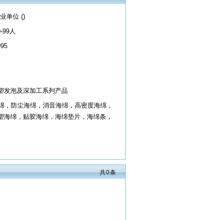
业单位 ()
0-99人
995
塑发泡及深加工系列产品
海绵，防尘海绵，消音海绵，高密度海绵，
塑海绵，贴胶海绵，海绵垫片，海绵条，
共
0
条