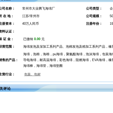
公司名称：
常州市大业腾飞海绵厂
公司类型：
企
所 在 地：
江苏/常州市
公司规模：
5
注册资本：
40万人民币
注册年份：
1
资料认证：
保 证 金：
已缴纳
0.00
元
经营范围：
海绵发泡及深加工系列产品、泡棉发泡及精加工系列产品，橡
海绵，泡棉，海棉，pu海绵，聚氨酯海绵，泡沫海绵，包装
销售的产品：
导电海绵，耐高温海绵，彩色海绵，阻燃海绵，EVA海绵，橡
海绵棒，海绵管，海绵垫圈
主营行业：
包装、包材
关评论