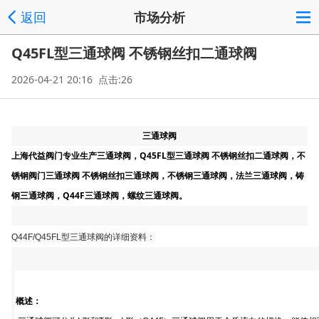
返回
市场分析
Q45FL型三通球阀 不锈钢丝扣二通球阀
2026-04-21 20:16 点击:26
三通球阀
上海代益阀门专业生产三通球阀，Q45FL型三通球阀 不锈钢丝扣二通球阀，不
锈钢阀门三通球阀 不锈钢丝扣三通球阀，不锈钢三通球阀，法兰三通球阀，铸
钢三通球阀，Q44F三通球阀，螺纹三通球阀。
Q44F/Q45FL型三通球阀的详细资料：
概述：