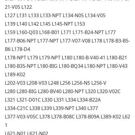
21-V05 L122
L127 L131 L133 L133-NPT L134-N05 L134-V05
L139 L140 L142 L145 L145-NPT L153
L159 L160-Q03 L168-B01 L171 L171-B24-NPT L177
L177-B06-NPT L177-NPT L177-V07-V08 L178 L178-B3-B5-
B6 L178-D4
L178-NPT L179 L179-NPT L180 L180-B-V40-41 L180-B21
L180-B35-NPT L180-BIG L180-BQ34 L180-NPT L180-V43
L189-K02
L202-V03 L208-V03 L248 L256 L256-NS L256-V
L280 L280-BIG L280-BV40 L280-NPT L320 L320-V02C
L321 L321-D01C L330 L331 L334 L334-B22A
L334-C21C L338 L339 L339-NPT L340 L377
L377-V03-V05C L378 L378-B08C L378-B09A L389-K02 L62
1
L621-N01 L621-N02