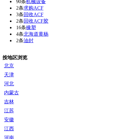
90条
机械设备
2条
求购ACF
3条
回收ACF
2条
回收ACF胶
16条
橡塑
4条
北海道黄杨
2条
油封
按地区浏览
北京
天津
河北
内蒙古
吉林
江苏
安徽
江西
河南